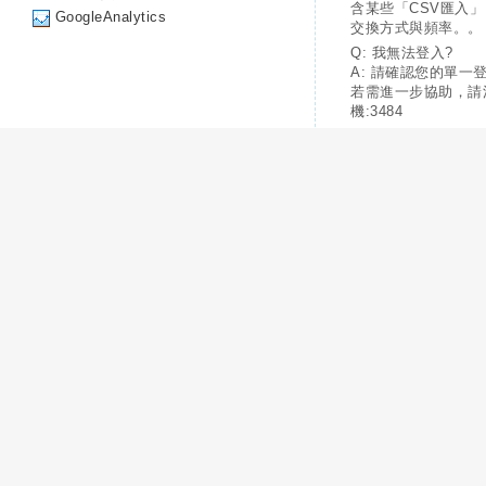
含某些「CSV匯入
GoogleAnalytics
交換方式與頻率。。
Q: 我無法登入?
A: 請確認您的單一
若需進一步協助，請
機:3484