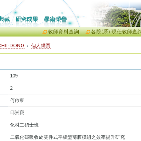
教師資料查詢
各院(系) 現任教師查
HII-DONG
個人網頁
109
2
何啟東
邱崇寶
化材二碩士班
二氧化碳吸收於雙件式平板型薄膜模組之效率提升研究