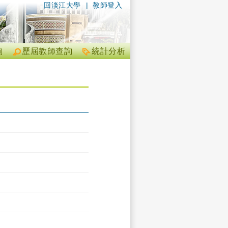
回淡江大學
|
教師登入
詢
歷屆教師查詢
統計分析