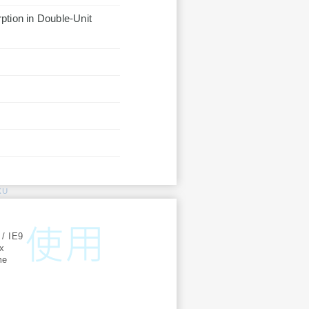
ption in Double-Unit
KU
:
 / IE9
ox
me