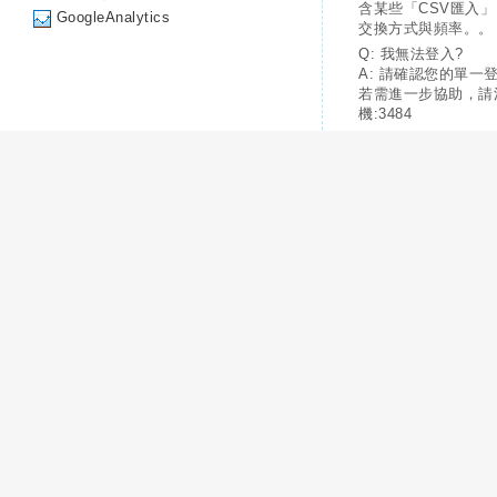
含某些「CSV匯入
GoogleAnalytics
交換方式與頻率。。
Q: 我無法登入?
A: 請確認您的單一
若需進一步協助，請
機:3484