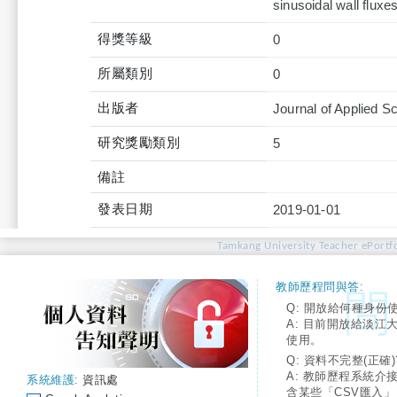
sinusoidal wall fluxe
得獎等級
0
所屬類別
0
出版者
Journal of Applied S
研究獎勵類別
5
備註
發表日期
2019-01-01
Tamkang University Teacher ePortfo
教師歷程問與答:
Q: 開放給何種身份
A: 目前開放給淡江
使用。
Q: 資料不完整(正確)
A: 教師歷程系統介
系統維護:
資訊處
含某些「CSV匯入