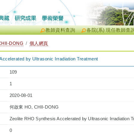
教師資料查詢
各院(系) 現任教師查
HII-DONG
個人網頁
ccelerated by Ultrasonic Irradiation Treatment
109
1
2020-08-01
何啟東 HO, CHII-DONG
Zeolite RHO Synthesis Accelerated by Ultrasonic Irradiation 
0