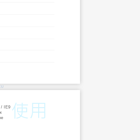
KU
:
 / IE9
ox
me