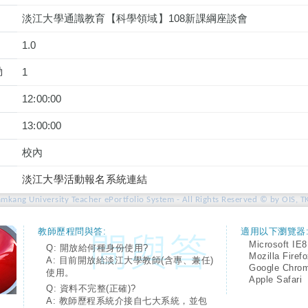
淡江大學通識教育【科學領域】108新課綱座談會
1.0
動
1
12:00:00
13:00:00
校內
淡江大學活動報名系統連結
amkang University Teacher ePortfolio System - All Rights Reserved © by OIS, T
教師歷程問與答:
適用以下瀏覽器
Microsoft IE8
Q: 開放給何種身份使用?
Mozilla Firef
A: 目前開放給淡江大學教師(含專、兼任)
Google Chro
使用。
Apple Safari
Q: 資料不完整(正確)?
A: 教師歷程系統介接自七大系統，並包