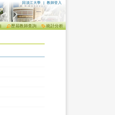
回淡江大學
|
教師登入
詢
歷屆教師查詢
統計分析