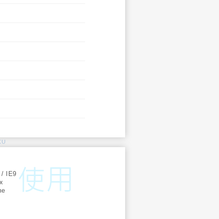
KU
:
 / IE9
ox
me