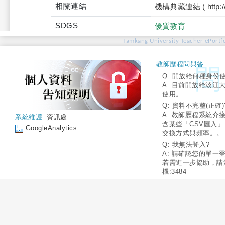
相關連結
機構典藏連結 ( http://tku
SDGS
優質教育
Tamkang University Teacher ePortfo
教師歷程問與答:
Q: 開放給何種身份
A: 目前開放給淡江
使用。
Q: 資料不完整(正確)
A: 教師歷程系統介
系統維護:
資訊處
含某些「CSV匯入
GoogleAnalytics
交換方式與頻率。。
Q: 我無法登入?
A: 請確認您的單一
若需進一步協助，請
機:3484