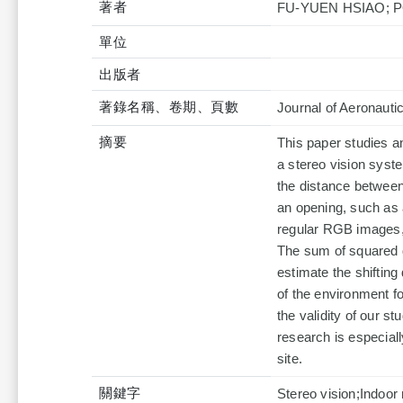
著者
FU-YUEN HSIAO; P
單位
出版者
著錄名稱、卷期、頁數
Journal of Aeronauti
摘要
This paper studies a
a stereo vision sys
the distance between
an opening, such as a
regular RGB images, 
The sum of squared d
estimate the shiftin
of the environment f
the validity of our s
research is especiall
site.
關鍵字
Stereo vision;Indoor