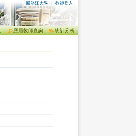
回淡江大學
|
教師登入
詢
歷屆教師查詢
統計分析