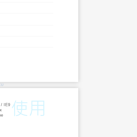
KU
:
 / IE9
ox
me