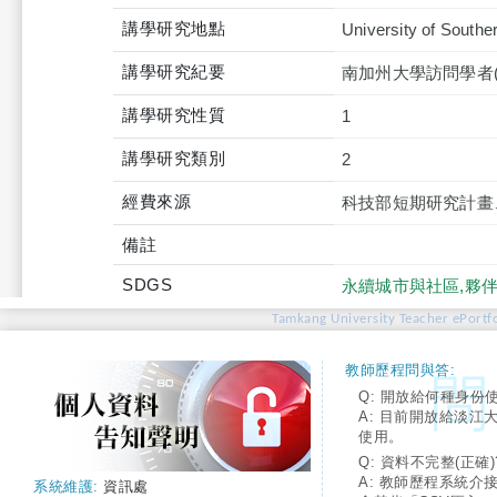
講學研究地點
University of Souther
講學研究紀要
南加州大學訪問學者(傅
講學研究性質
1
講學研究類別
2
經費來源
科技部短期研究計畫
備註
SDGS
永續城市與社區,夥伴
Tamkang University Teacher ePortfo
教師歷程問與答:
Q: 開放給何種身份
A: 目前開放給淡江
使用。
Q: 資料不完整(正確)
A: 教師歷程系統介
系統維護:
資訊處