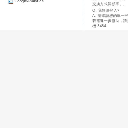
GoogleAnalytics
交換方式與頻率。。
Q: 我無法登入?
A: 請確認您的單一
若需進一步協助，請
機:3484