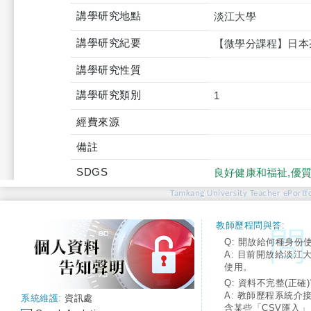
講學研究地點
淡江大學
講學研究紀要
【微學分課程】日本
講學研究性質
講學研究類別
1
經費來源
備註
SDGS
良好健康和福祉,優質
Tamkang University Teacher ePortfo
教師歷程問與答:
Q: 開放給何種身份
A: 目前開放給淡江
使用。
Q: 資料不完整(正確)
A: 教師歷程系統介
系統維護:
資訊處
含某些「CSV匯入