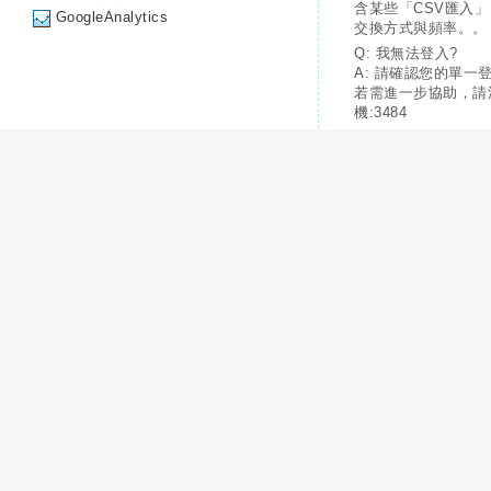
含某些「CSV匯入
GoogleAnalytics
交換方式與頻率。。
Q: 我無法登入?
A: 請確認您的單一
若需進一步協助，請
機:3484