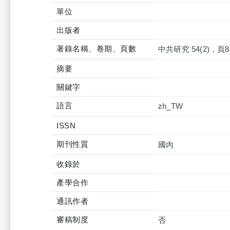
單位
出版者
著錄名稱、卷期、頁數
中共研究 54(2)，頁88
摘要
關鍵字
語言
zh_TW
ISSN
期刊性質
國內
收錄於
產學合作
通訊作者
審稿制度
否