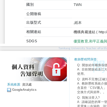
國別
TWN
公開徵稿
出版型式
,紙本
相關連結
機構典藏連結 ( http://tku
SDGS
優質教育,和平正義
Tamkang University Teacher ePortfo
教師歷程問與答:
Q: 開放給何種身份
A: 目前開放給淡江
使用。
Q: 資料不完整(正確)
A: 教師歷程系統介
系統維護:
資訊處
含某些「CSV匯入
GoogleAnalytics
交換方式與頻率。。
Q: 我無法登入?
A: 請確認您的單一
若需進一步協助，請