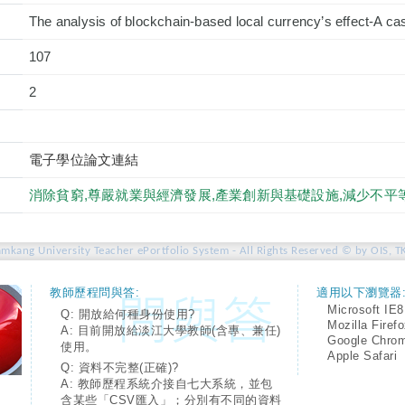
The analysis of blockchain-based local currency’s effect-A ca
107
2
電子學位論文連結
消除貧窮,尊嚴就業與經濟發展,產業創新與基礎設施,減少不平
amkang University Teacher ePortfolio System - All Rights Reserved © by OIS, T
教師歷程問與答:
適用以下瀏覽器
Microsoft IE8
Q: 開放給何種身份使用?
Mozilla Firef
A: 目前開放給淡江大學教師(含專、兼任)
Google Chro
使用。
Apple Safari
Q: 資料不完整(正確)?
A: 教師歷程系統介接自七大系統，並包
含某些「CSV匯入」；分別有不同的資料