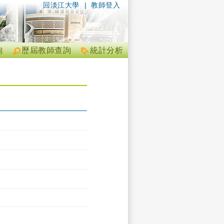
回淡江大學
|
教師登入
詢
歷屆教師查詢
統計分析