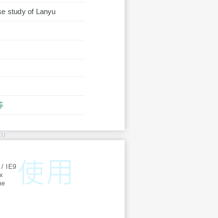
se study of Lanyu
等
KU
:
 / IE9
ox
me