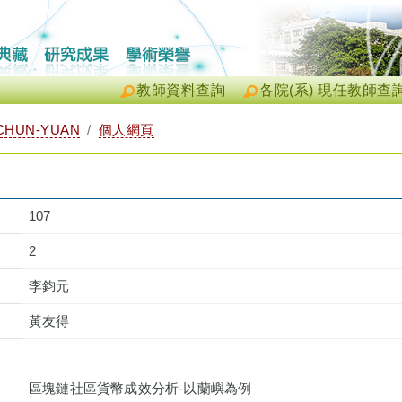
教師資料查詢
各院(系) 現任教師查
CHUN-YUAN
個人網頁
107
2
李鈞元
黃友得
區塊鏈社區貨幣成效分析-以蘭嶼為例