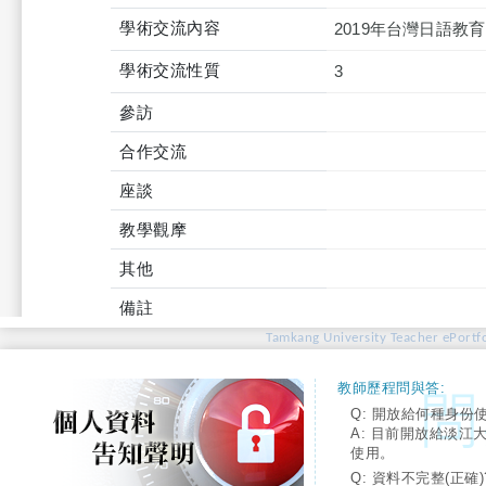
學術交流內容
2019年台灣日語教
學術交流性質
3
參訪
合作交流
座談
教學觀摩
其他
備註
Tamkang University Teacher ePortfo
教師歷程問與答:
Q: 開放給何種身份
A: 目前開放給淡江
使用。
Q: 資料不完整(正確)