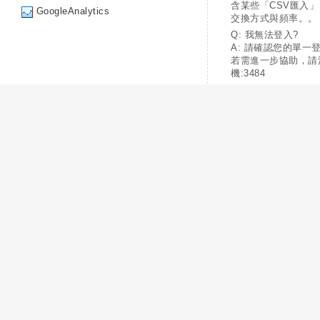
含某些「CSV匯入
GoogleAnalytics
交換方式與頻率。。
Q: 我無法登入?
A: 請確認您的單一
若需進一步協助，請
機:3484