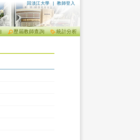
回淡江大學
|
教師登入
詢
歷屆教師查詢
統計分析