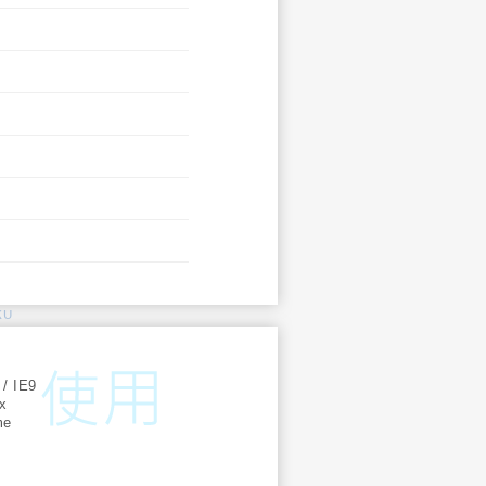
KU
:
 / IE9
ox
me