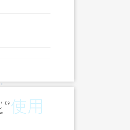
KU
:
 / IE9
ox
me