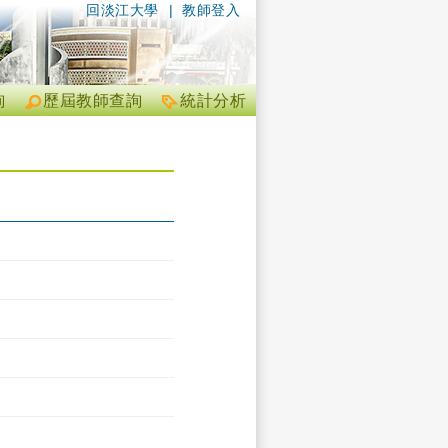
回淡江大學
|
教師登入
詢
歷屆教師查詢
統計分析