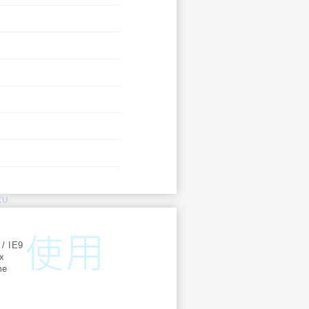
KU
:
 / IE9
ox
me