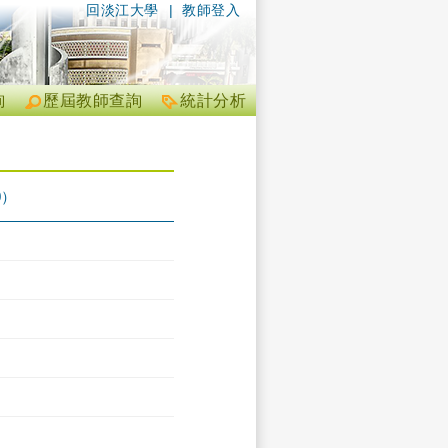
回淡江大學
|
教師登入
詢
歷屆教師查詢
統計分析
0）