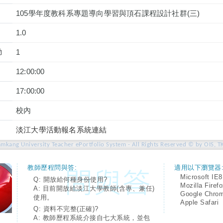
105學年度教科系專題導向學習與頂石課程設計社群(三)
1.0
動
1
12:00:00
17:00:00
校內
淡江大學活動報名系統連結
amkang University Teacher ePortfolio System - All Rights Reserved © by OIS, T
教師歷程問與答:
適用以下瀏覽器
Microsoft IE8
Q: 開放給何種身份使用?
Mozilla Firef
A: 目前開放給淡江大學教師(含專、兼任)
Google Chro
使用。
Apple Safari
Q: 資料不完整(正確)?
A: 教師歷程系統介接自七大系統，並包