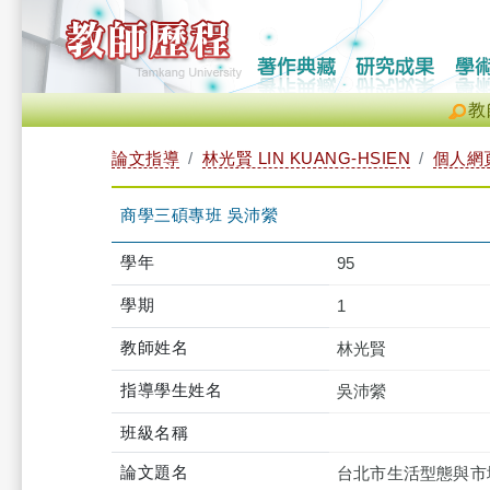
教
論文指導
林光賢 LIN KUANG-HSIEN
個人網
商學三碩專班 吳沛縈
學年
95
學期
1
教師姓名
林光賢
指導學生姓名
吳沛縈
班級名稱
論文題名
台北市生活型態與市