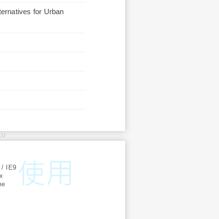
ernatives for Urban
KU
:
 / IE9
ox
me