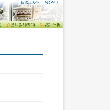
回淡江大學
|
教師登入
詢
歷屆教師查詢
統計分析