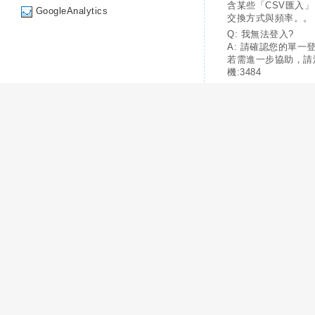
含某些「CSV匯入
GoogleAnalytics
交換方式與頻率。。
Q: 我無法登入?
A: 請確認您的單一
若需進一步協助，請
機:3484