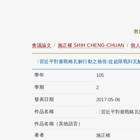
教
會議論文
施正權 SHIH CHENG-CHUAN
個
〈習近平對臺戰略瓦解行動之檢視:從超限戰到瓦
學年
105
學期
2
發表日期
2017-05-06
作品名稱
〈習近平對臺戰略瓦
作品名稱（其他語言）
著者
施正權