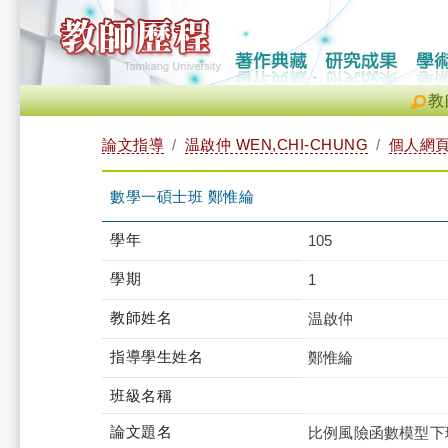
教
論文指導
温啟仲 WEN,CHI-CHUNG
個人網
數學一碩士班 鄭惟綸
學年
105
學期
1
教師姓名
温啟仲
指導學生姓名
鄭惟綸
班級名稱
論文題名
比例風險函數模型下