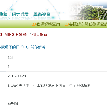
教師資料查詢
各院(系) 現任教師查
, MING-HSIEN
個人網頁
略競逐下的日「中」關係解析
105
1
2016-09-29
糾結於美「中」亞太戰略競逐下的日「中」關係解析
翁明賢