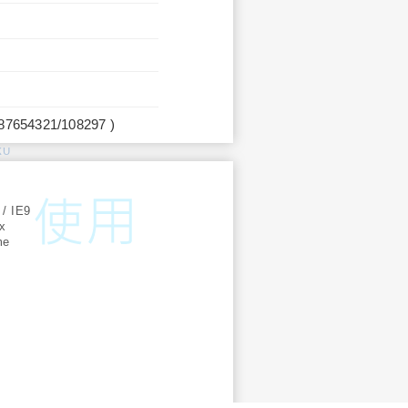
987654321/108297 )
KU
:
 / IE9
ox
me