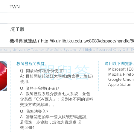
TWN
,電子版
機構典藏連結 ( http://tkuir.lib.tku.edu.tw:8080/dspace/handle/
amkang University Teacher ePortfolio System - All Rights Reserved © by OIS, T
教師歷程問與答:
適用以下瀏覽器
Microsoft IE8
Q: 開放給何種身份使用?
Mozilla Firef
A: 目前開放給淡江大學教師(含專、兼任)
Google Chro
使用。
Apple Safari
Q: 資料不完整(正確)?
A: 教師歷程系統介接自七大系統，並包
含某些「CSV匯入」；分別有不同的資料
交換方式與頻率。。
Q: 我無法登入?
A: 請確認您的單一登入帳號密碼無誤。
若需進一步協助，請洽詢資訊處 分
機:3484