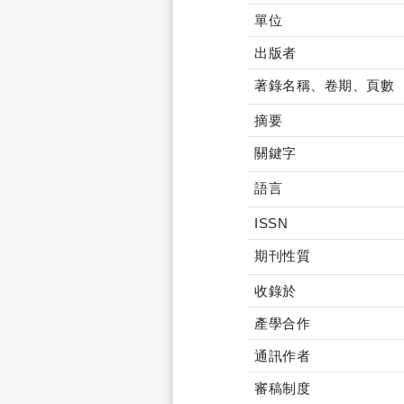
單位
出版者
著錄名稱、卷期、頁數
摘要
關鍵字
語言
ISSN
期刊性質
收錄於
產學合作
通訊作者
審稿制度