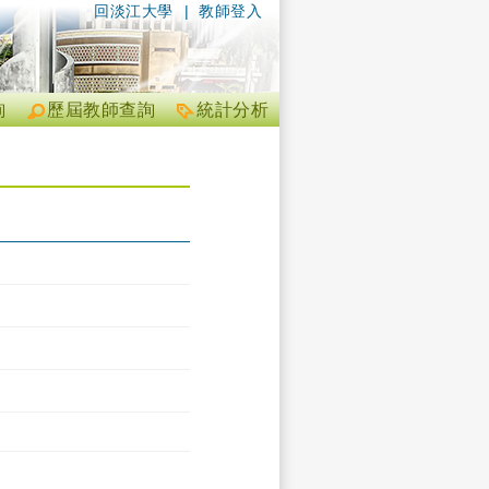
回淡江大學
|
教師登入
詢
歷屆教師查詢
統計分析