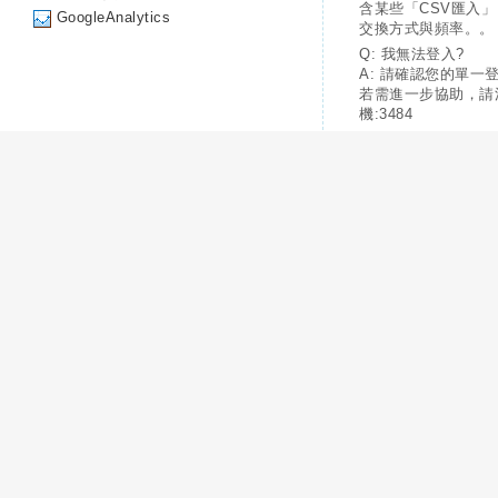
含某些「CSV匯入
GoogleAnalytics
交換方式與頻率。。
Q: 我無法登入?
A: 請確認您的單一
若需進一步協助，請
機:3484