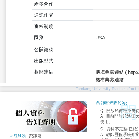
產學合作
通訊作者
審稿制度
國別
USA
公開徵稿
出版型式
相關連結
機構典藏連結 ( http://tku
機構典藏連結
Tamkang University Teacher ePortfo
教師歷程問與答:
Q: 開放給何種身份
A: 目前開放給淡江
使用。
Q: 資料不完整(正確)
A: 教師歷程系統介
系統維護:
資訊處