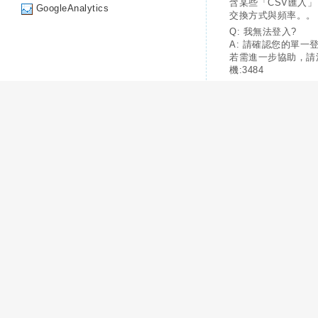
含某些「CSV匯入
GoogleAnalytics
交換方式與頻率。。
Q: 我無法登入?
A: 請確認您的單一
若需進一步協助，請
機:3484