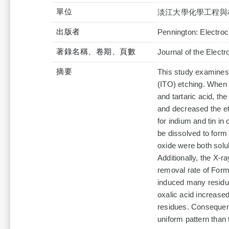
單位
淡江大學化學工程與
出版者
Pennington: Electro
著錄名稱、卷期、頁數
Journal of the Elect
摘要
This study examines h
(ITO) etching. When 
and tartaric acid, the
and decreased the et
for indium and tin in
be dissolved to form 
oxide were both solub
Additionally, the X-
removal rate of Form
induced many residue
oxalic acid increased
residues. Consequent
uniform pattern than 