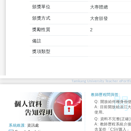
頒獎單位
大專體總
頒獎方式
大會頒發
獎勵性質
2
備註
獎項類型
Tamkang University Teacher ePortfo
教師歷程問與答:
Q: 開放給何種身份
A: 目前開放給淡江
使用。
Q: 資料不完整(正確)
A: 教師歷程系統介
系統維護:
資訊處
含某些「CSV匯入