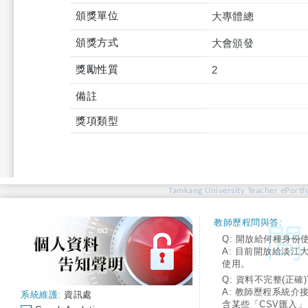
頒獎單位
大專體總
頒獎方式
大會頒發
獎勵性質
2
備註
獎項類型
Tamkang University Teacher ePortfo
教師歷程問與答:
Q: 開放給何種身份
A: 目前開放給淡江
使用。
Q: 資料不完整(正確)
A: 教師歷程系統介
系統維護:
資訊處
含某些「CSV匯入