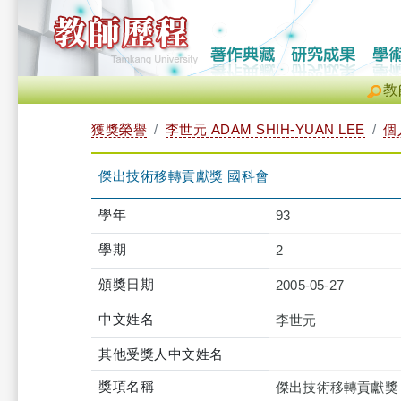
教
獲獎榮譽
李世元 ADAM SHIH-YUAN LEE
個
傑出技術移轉貢獻獎 國科會
學年
93
學期
2
頒獎日期
2005-05-27
中文姓名
李世元
其他受獎人中文姓名
獎項名稱
傑出技術移轉貢獻獎