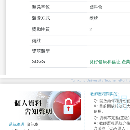
頒獎單位
國科會
頒獎方式
獎牌
獎勵性質
2
備註
獎項類型
SDGS
良好健康和福祉,產
Tamkang University Teacher ePortfo
教師歷程問與答:
Q: 開放給何種身份
A: 目前開放給淡江
使用。
Q: 資料不完整(正確)
A: 教師歷程系統介
系統維護:
資訊處
含某些「CSV匯入