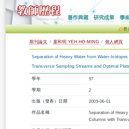
教
期刊論文
葉和明 YEH HO-MING
個人網頁
Separation of Heavy Water from Water-Isotopes 
Transverse Sampling Streams and Optimal Plat
學年
97
學期
2
出版（發表）日期
2009-06-01
作品名稱
Separation of Heavy 
Columns with Transv