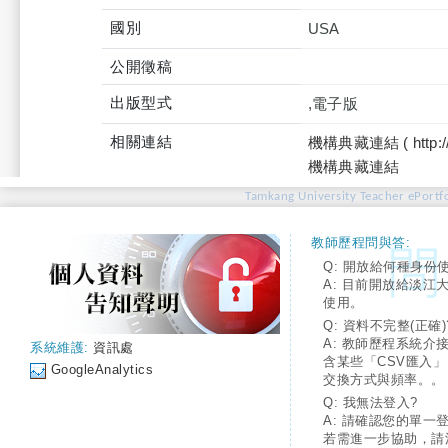
國別
USA
公開徵稿
出版型式
,電子版
相關連結
機構典藏連結 ( http://tku
機構典藏連結
Tamkang University Teacher ePortfo
教師歷程問與答:
Q: 開放給何種身份
A: 目前開放給淡江
使用。
Q: 資料不完整(正確)
A: 教師歷程系統介
系統維護:
資訊處
含某些「CSV匯入
GoogleAnalytics
交換方式與頻率。。
Q: 我無法登入?
A: 請確認您的單一
若需進一步協助，請