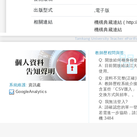
出版型式
,電子版
相關連結
機構典藏連結 ( http://tku
機構典藏連結
Tamkang University Teacher ePortfo
教師歷程問與答:
Q: 開放給何種身份
A: 目前開放給淡江
使用。
Q: 資料不完整(正確)
A: 教師歷程系統介
系統維護:
資訊處
含某些「CSV匯入
GoogleAnalytics
交換方式與頻率。。
Q: 我無法登入?
A: 請確認您的單一
若需進一步協助，請
機:3484