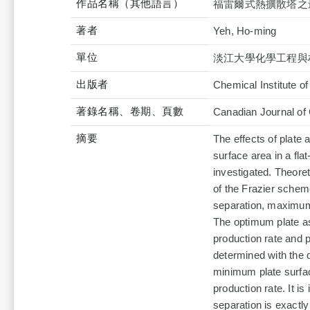
作品名稱（其他語言）
福雷爾式熱擴散塔之
著者
Yeh, Ho-ming
單位
淡江大學化學工程與
出版者
Chemical Institute o
著錄名稱、卷期、頁數
Canadian Journal of
摘要
The effects of plate 
surface area in a fla
investigated. Theore
of the Frazier schem
separation, maximum 
The optimum plate as
production rate and p
determined with the d
minimum plate surfac
production rate. It i
separation is exactl