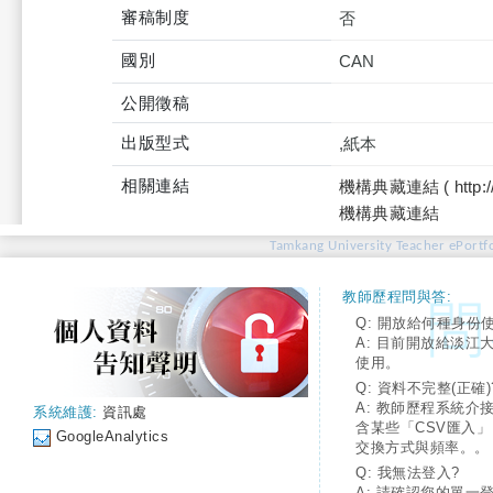
審稿制度
否
國別
CAN
公開徵稿
出版型式
,紙本
相關連結
機構典藏連結 ( http://tku
機構典藏連結
Tamkang University Teacher ePortfo
教師歷程問與答:
Q: 開放給何種身份
A: 目前開放給淡江
使用。
Q: 資料不完整(正確)
A: 教師歷程系統介
系統維護:
資訊處
含某些「CSV匯入
GoogleAnalytics
交換方式與頻率。。
Q: 我無法登入?
A: 請確認您的單一