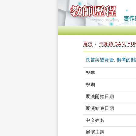
展演
干詠穎 GAN, YU
長笛與雙簧管, 鋼琴的對
學年
學期
展演開始日期
展演結束日期
中文姓名
展演主題