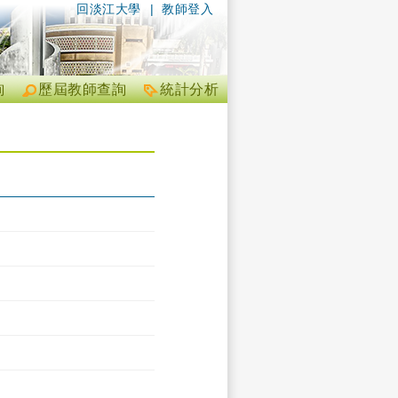
回淡江大學
|
教師登入
詢
歷屆教師查詢
統計分析