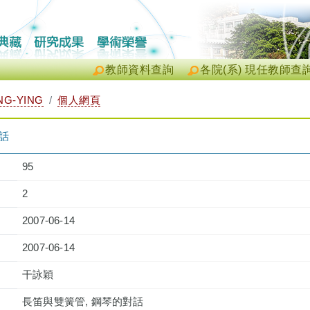
教師資料查詢
各院(系) 現任教師查
NG-YING
個人網頁
話
95
2
2007-06-14
2007-06-14
干詠穎
長笛與雙簧管, 鋼琴的對話