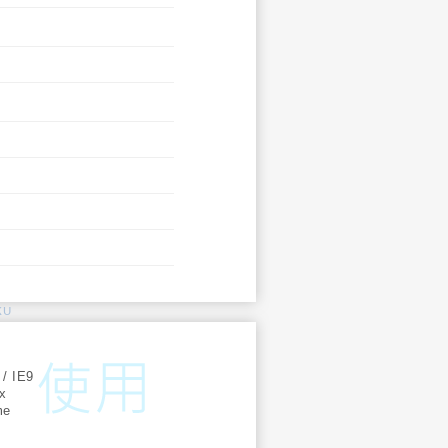
KU
:
 / IE9
ox
me