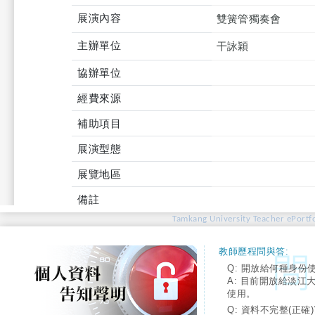
展演內容
雙簧管獨奏會
主辦單位
干詠穎
協辦單位
經費來源
補助項目
展演型態
展覽地區
備註
Tamkang University Teacher ePortfo
教師歷程問與答:
Q: 開放給何種身份
A: 目前開放給淡江
使用。
Q: 資料不完整(正確)