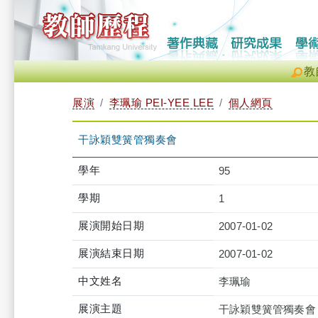
教
展演
李珮瑜 PEI-YEE LEE
個人網頁
干詠穎雙簧管獨奏會
學年
95
學期
1
展演開始日期
2007-01-02
展演結束日期
2007-01-02
中文姓名
李珮瑜
展演主題
干詠穎雙簧管獨奏會