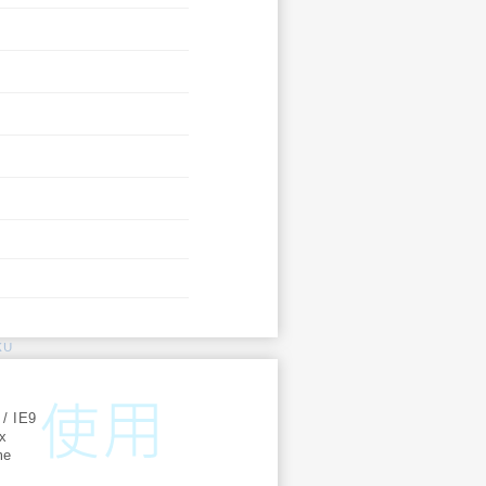
KU
:
 / IE9
ox
me