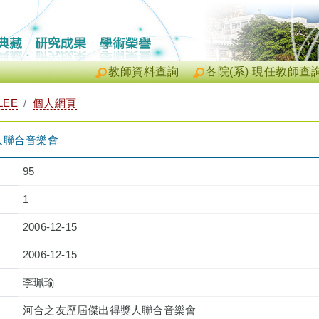
教師資料查詢
各院(系) 現任教師查
LEE
個人網頁
人聯合音樂會
95
1
2006-12-15
2006-12-15
李珮瑜
河合之友歷屆傑出得獎人聯合音樂會