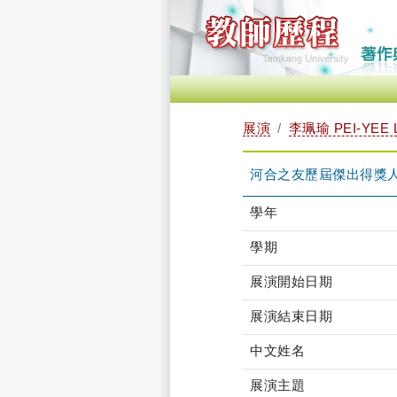
展演
李珮瑜 PEI-YEE 
河合之友歷屆傑出得獎
學年
學期
展演開始日期
展演結束日期
中文姓名
展演主題