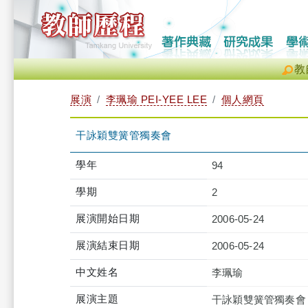
教
展演
李珮瑜 PEI-YEE LEE
個人網頁
干詠穎雙簧管獨奏會
學年
94
學期
2
展演開始日期
2006-05-24
展演結束日期
2006-05-24
中文姓名
李珮瑜
展演主題
干詠穎雙簧管獨奏會