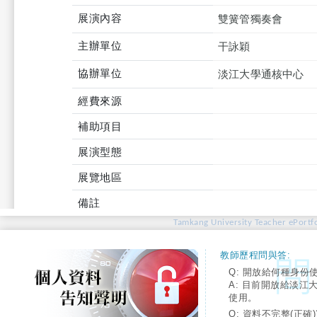
展演內容
雙簧管獨奏會
主辦單位
干詠穎
協辦單位
淡江大學通核中心
經費來源
補助項目
展演型態
展覽地區
備註
Tamkang University Teacher ePortfo
教師歷程問與答:
Q: 開放給何種身份
A: 目前開放給淡江
使用。
Q: 資料不完整(正確)