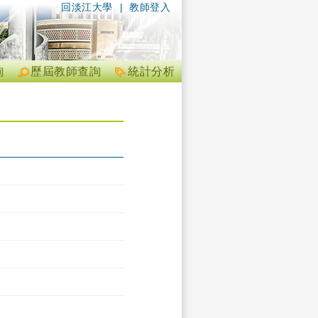
回淡江大學
|
教師登入
詢
歷屆教師查詢
統計分析