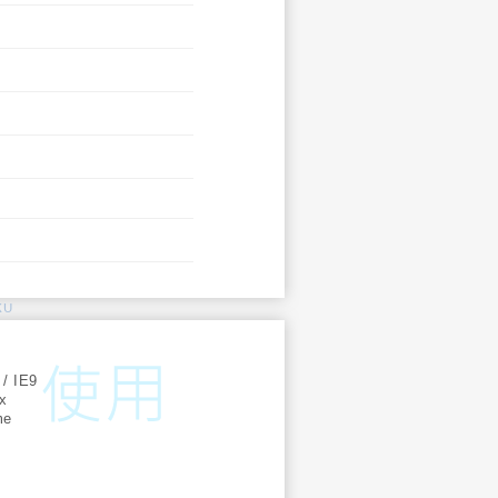
KU
:
 / IE9
ox
me