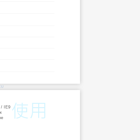
KU
:
 / IE9
ox
me