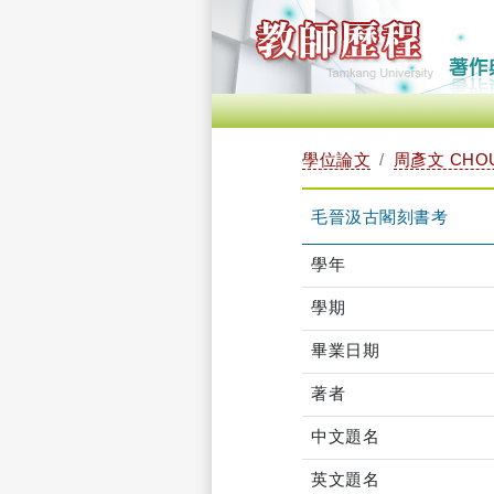
學位論文
周彥文 CHOU
毛晉汲古閣刻書考
學年
學期
畢業日期
著者
中文題名
英文題名