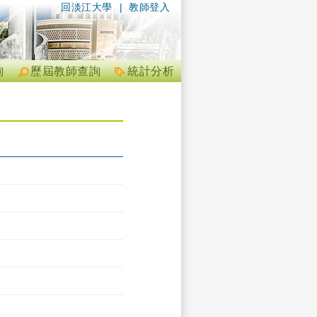
回淡江大學
|
教師登入
詢
歷屆教師查詢
統計分析