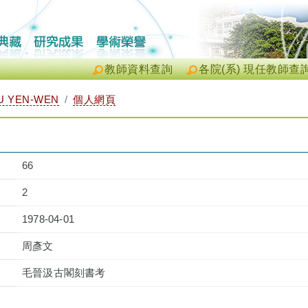
教師資料查詢
各院(系) 現任教師查
 YEN-WEN
個人網頁
66
2
1978-04-01
周彥文
毛晉汲古閣刻書考