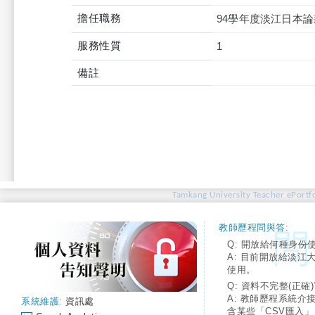
擔任職務
94學年度淡江日本
服務性質
1
備註
Tamkang University Teacher ePortfo
教師歷程問與答:
Q: 開放給何種身份
A: 目前開放給淡江
使用。
Q: 資料不完整(正確)
A: 教師歷程系統介
系統維護:
資訊處
含某些「CSV匯入