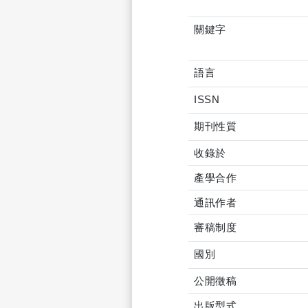
關鍵字
語言
ISSN
期刊性質
收錄於
產學合作
通訊作者
審稿制度
國別
公開徵稿
出版型式