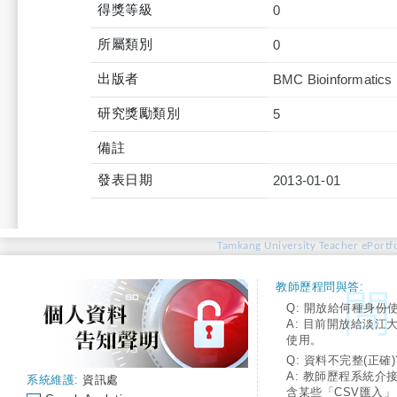
得獎等級
0
所屬類別
0
出版者
BMC Bioinformatics
研究獎勵類別
5
備註
發表日期
2013-01-01
Tamkang University Teacher ePortfo
教師歷程問與答:
Q: 開放給何種身份
A: 目前開放給淡江
使用。
Q: 資料不完整(正確)
A: 教師歷程系統介
系統維護:
資訊處
含某些「CSV匯入