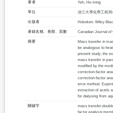
著者
Yeh, Ho-ming
單位
淡江大學化學工程與
出版者
Hoboken: Wiley-Black
著錄名稱、卷期、頁數
Canadian Journal of
摘要
Mass transfer in ma
be analogous to heat 
present study, the ex
mass transfer in pa
modified by the modif
correction-factor anal
correction-factor ana
error method. Experi
extraction of acetic 
for dialysing from aq
關鍵字
mass transfer;doubl
factor analysis;memb