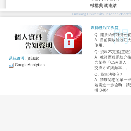
機構典藏連結
Tamkang University Teacher ePortfo
教師歷程問與答:
Q: 開放給何種身份
A: 目前開放給淡江
使用。
Q: 資料不完整(正確)
A: 教師歷程系統介
系統維護:
資訊處
含某些「CSV匯入
GoogleAnalytics
交換方式與頻率。。
Q: 我無法登入?
A: 請確認您的單一
若需進一步協助，請
機:3484