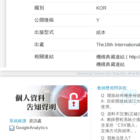
國別
KOR
公開徵稿
Y
出版型式
紙本
出處
The16th Internation
相關連結
機構典藏連結 ( http://tku
機構典藏連結
Tamkang University Teacher ePortfo
教師歷程問與答:
Q: 開放給何種身份
A: 目前開放給淡江
使用。
Q: 資料不完整(正確)
A: 教師歷程系統介
系統維護:
資訊處
含某些「CSV匯入
GoogleAnalytics
交換方式與頻率。。
Q: 我無法登入?