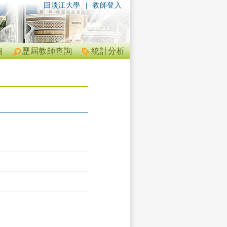
回淡江大學
|
教師登入
詢
歷屆教師查詢
統計分析