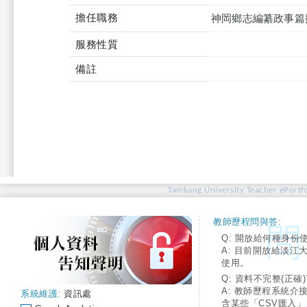
擔任職務
神岡鄉志編纂政事篇
服務性質
備註
Tamkang University Teacher ePortfo
教師歷程問與答:
Q: 開放給何種身份
A: 目前開放給淡江
使用。
Q: 資料不完整(正確)
A: 教師歷程系統介
系統維護:
資訊處
含某些「CSV匯入