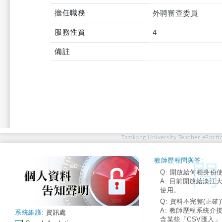
擔任職務
外聘審查委員
服務性質
4
備註
Tamkang University Teacher ePortfo
教師歷程問與答:
Q: 開放給何種身份
A: 目前開放給淡江
使用。
Q: 資料不完整(正確)
A: 教師歷程系統介
系統維護:
資訊處
含某些「CSV匯入