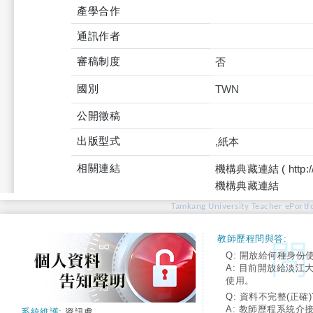
產學合作
通訊作者
審稿制度
否
國別
TWN
公開徵稿
出版型式
,紙本
相關連結
機構典藏連結 ( http://tku
機構典藏連結
Tamkang University Teacher ePortfo
教師歷程問與答:
Q: 開放給何種身份
A: 目前開放給淡江
使用。
Q: 資料不完整(正確)
A: 教師歷程系統介
系統維護:
資訊處