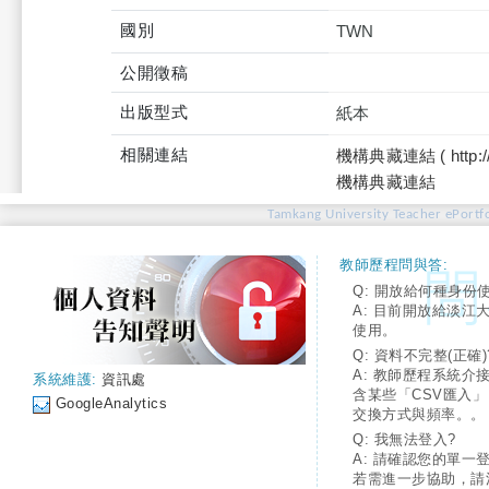
國別
TWN
公開徵稿
出版型式
紙本
相關連結
機構典藏連結 ( http://tku
機構典藏連結
Tamkang University Teacher ePortfo
教師歷程問與答:
Q: 開放給何種身份
A: 目前開放給淡江
使用。
Q: 資料不完整(正確)
A: 教師歷程系統介
系統維護:
資訊處
含某些「CSV匯入
GoogleAnalytics
交換方式與頻率。。
Q: 我無法登入?
A: 請確認您的單一
若需進一步協助，請